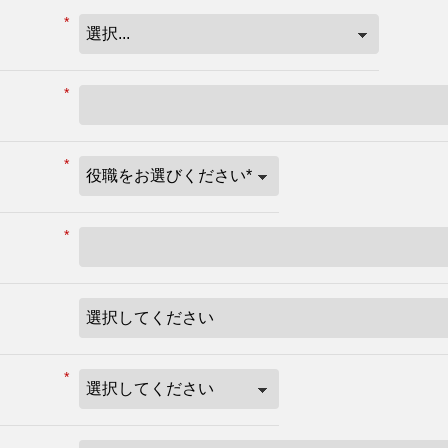
*
*
*
*
*